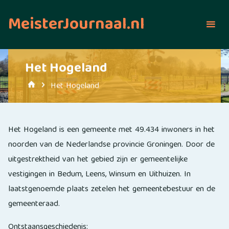
Ga
MeisterJournaal.nl
naar
de
inhoud
Het Hogeland
Home
Het Hogeland
Het Hogeland is een gemeente met 49.434 inwoners in het
noorden van de Nederlandse provincie Groningen. Door de
uitgestrektheid van het gebied zijn er gemeentelijke
vestigingen in Bedum, Leens, Winsum en Uithuizen. In
laatstgenoemde plaats zetelen het gemeentebestuur en de
gemeenteraad.
Ontstaansgeschiedenis: